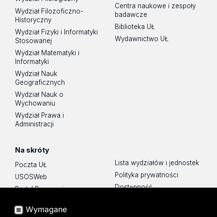
Centra naukowe i zespoły
Wydział Filozoficzno-
badawcze
Historyczny
Biblioteka UŁ
Wydział Fizyki i Informatyki
Wydawnictwo UŁ
Stosowanej
Wydział Matematyki i
Informatyki
Wydział Nauk
Geograficznych
Wydział Nauk o
Wychowaniu
Wydział Prawa i
Administracji
Na skróty
Lista wydziałów i jednostek
Poczta UŁ
Polityka prywatności
USOSWeb
Dostępność
Portal Pracowniczy
Baza Aktów Własnych
Wymagane
Platforma e-learningowa