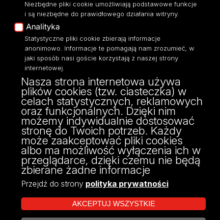
Niezbędne pliki cookie umożliwiają podstawowe funkcje
Moodle
i są niezbędne do prawidłowego działania witryny.
Eksperci UŁ
Analityka
Polityka Prywatności
Statystyczne pliki cookie zbierają informacje
Dostępność
anonimowo. Informacje te pomagają nam zrozumieć, w
jaki sposób nasi goście korzystają z naszej strony
internetowej.
Nasza strona internetowa używa
plików cookies (tzw. ciasteczka) w
ul. Franciszkańska 1/5 (pok. 205)
celach statystycznych, reklamowych
91-431, Łódź
oraz funkcjonalnych. Dzięki nim
tel. 42 665 54 82
możemy indywidualnie dostosować
OSA@uni.lodz.pl
stronę do Twoich potrzeb. Każdy
może zaakceptować pliki cookies
albo ma możliwość wyłączenia ich w
przeglądarce, dzięki czemu nie będą
zbierane żadne informacje
Przejdź do strony
polityka prywatności
AKCEPTUJ WSZYSTKIE