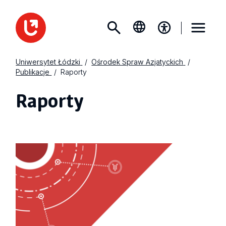
Uniwersytet Łódzki
Ośrodek Spraw Azjatyckich
Publikacje
Raporty
Raporty