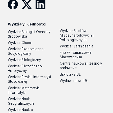
Facebook
Twitter
Linkedin
Wydziały i Jednostki
Wydział Studiów
Wydział Biologii i Ochrony
Międzynarodowych i
Środowiska
Politologicznych
Wydział Chemii
Wydział Zarządzania
Wydział Ekonomiczno-
Filia w Tomaszowie
Socjologiczny
Mazowieckim
Wydział Filologiczny
Centra naukowe i zespoły
Wydział Filozoficzno-
badawcze
Historyczny
Biblioteka UŁ
Wydział Fizyki i Informatyki
Wydawnictwo UŁ
Stosowanej
Wydział Matematyki i
Informatyki
Wydział Nauk
Geograficznych
Wydział Nauk o