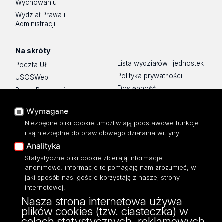
Wychowaniu
Wydział Prawa i
Administracji
Na skróty
Lista wydziałów i jednostek
Poczta UŁ
Polityka prywatności
USOSWeb
Dostępność
Portal Pracowniczy
Baza Aktów Własnych
Wymagane
Platforma e-learningowa
Niezbędne pliki cookie umożliwiają podstawowe funkcje
Moodle
i są niezbędne do prawidłowego działania witryny.
Eksperci UŁ
Analityka
Polityka Prywatności
Statystyczne pliki cookie zbierają informacje
Dostępność
anonimowo. Informacje te pomagają nam zrozumieć, w
jaki sposób nasi goście korzystają z naszej strony
internetowej.
Nasza strona internetowa używa
plików cookies (tzw. ciasteczka) w
ul. Franciszkańska 1/5 (pok. 205)
celach statystycznych, reklamowych
91-431, Łódź