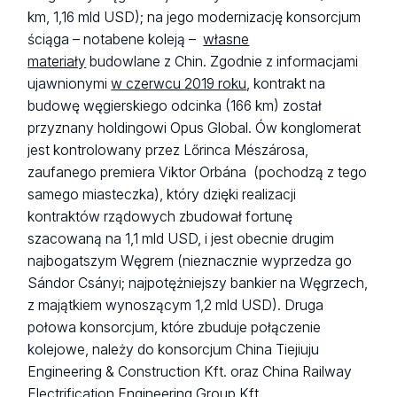
km, 1,16 mld USD); na jego modernizację konsorcjum
ściąga – notabene koleją –
własne
materiały
budowlane z Chin. Zgodnie z informacjami
ujawnionymi
w czerwcu 2019 roku
, kontrakt na
budowę węgierskiego odcinka (166 km) został
przyznany holdingowi Opus Global. Ów konglomerat
jest kontrolowany przez Lőrinca Mészárosa,
zaufanego premiera Viktor Orbána (pochodzą z tego
samego miasteczka), który dzięki realizacji
kontraktów rządowych zbudował fortunę
szacowaną na 1,1 mld USD, i jest obecnie drugim
najbogatszym Węgrem (nieznacznie wyprzedza go
Sándor Csányi; najpotężniejszy bankier na Węgrzech,
z majątkiem wynoszącym 1,2 mld USD). Druga
połowa konsorcjum, które zbuduje połączenie
kolejowe, należy do konsorcjum China Tiejiuju
Engineering & Construction Kft. oraz China Railway
Electrification Engineering Group Kft.,