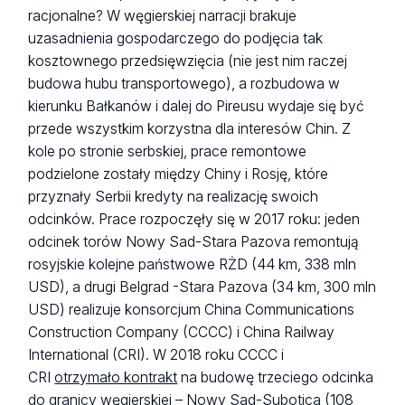
racjonalne? W węgierskiej narracji brakuje
uzasadnienia gospodarczego do podjęcia tak
kosztownego przedsięwzięcia (nie jest nim raczej
budowa hubu transportowego), a rozbudowa w
kierunku Bałkanów i dalej do Pireusu wydaje się być
przede wszystkim korzystna dla interesów Chin. Z
kole po stronie serbskiej, prace remontowe
podzielone zostały między Chiny i Rosję, które
przyznały Serbii kredyty na realizację swoich
odcinków. Prace rozpoczęły się w 2017 roku: jeden
odcinek torów Nowy Sad-Stara Pazova remontują
rosyjskie kolejne państwowe RŻD (44 km, 338 mln
USD), a drugi Belgrad -Stara Pazova (34 km, 300 mln
USD) realizuje konsorcjum China Communications
Construction Company (CCCC) i China Railway
International (CRI). W 2018 roku CCCC i
CRI
otrzymało kontrakt
na budowę trzeciego odcinka
do granicy węgierskiej – Nowy Sad-Subotica (108