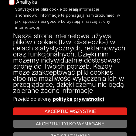
Analityka
Polityka Prywatności
Statystyczne pliki cookie zbierają informacje
Dostępność
anonimowo. Informacje te pomagają nam zrozumieć, w
jaki sposób nasi goście korzystają z naszej strony
internetowej.
Nasza strona internetowa używa
plików cookies (tzw. ciasteczka) w
ul. Franciszkańska 1/5 (pok. 205)
celach statystycznych, reklamowych
91-431, Łódź
oraz funkcjonalnych. Dzięki nim
tel. 42 665 54 82
możemy indywidualnie dostosować
OSA@uni.lodz.pl
stronę do Twoich potrzeb. Każdy
może zaakceptować pliki cookies
albo ma możliwość wyłączenia ich w
przeglądarce, dzięki czemu nie będą
zbierane żadne informacje
Przejdź do strony
polityka prywatności
AKCEPTUJ WSZYSTKIE
AKCEPTUJ TYLKO WYMAGANE
Projekt Multiportalu UŁ współfinansowany z funduszy Unii Europejskiej w
ZARZĄDZAJ COOKIES
ramach konkursu NCBR