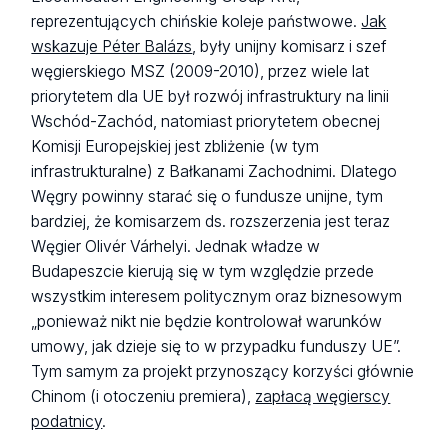
reprezentujących chińskie koleje państwowe.
Jak
wskazuje Péter Balázs
, były unijny komisarz i szef
węgierskiego MSZ (2009-2010), przez wiele lat
priorytetem dla UE był rozwój infrastruktury na linii
Wschód-Zachód, natomiast priorytetem obecnej
Komisji Europejskiej jest zbliżenie (w tym
infrastrukturalne) z Bałkanami Zachodnimi. Dlatego
Węgry powinny starać się o fundusze unijne, tym
bardziej, że komisarzem ds. rozszerzenia jest teraz
Węgier Olivér Várhelyi. Jednak władze w
Budapeszcie kierują się w tym względzie przede
wszystkim interesem politycznym oraz biznesowym
„ponieważ nikt nie będzie kontrolował warunków
umowy, jak dzieje się to w przypadku funduszy UE”.
Tym samym za projekt przynoszący korzyści głównie
Chinom (i otoczeniu premiera),
zapłacą węgierscy
podatnicy
.