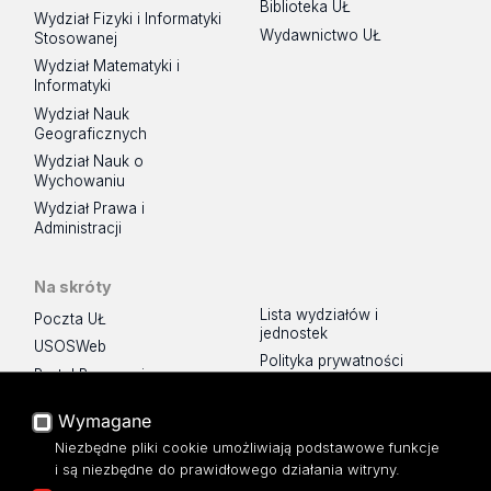
Biblioteka UŁ
Wydział Fizyki i Informatyki
Wydawnictwo UŁ
Stosowanej
Wydział Matematyki i
Informatyki
Wydział Nauk
Geograficznych
Wydział Nauk o
Wychowaniu
Wydział Prawa i
Administracji
Na skróty
Lista wydziałów i
Poczta UŁ
jednostek
USOSWeb
Polityka prywatności
Portal Pracowniczy
Dostępność
Baza Aktów Własnych
Wymagane
Platforma e-learningowa
Niezbędne pliki cookie umożliwiają podstawowe funkcje
Moodle
i są niezbędne do prawidłowego działania witryny.
Eksperci UŁ