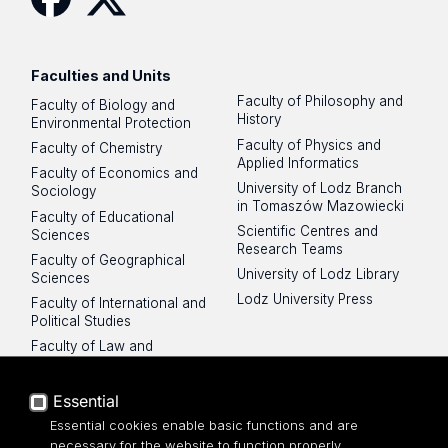
Facebook
Twitter
Faculties and Units
Faculty of Philosophy and
Faculty of Biology and
History
Environmental Protection
Faculty of Physics and
Faculty of Chemistry
Applied Informatics
Faculty of Economics and
University of Lodz Branch
Sociology
in Tomaszów Mazowiecki
Faculty of Educational
Scientific Centres and
Sciences
Research Teams
Faculty of Geographical
University of Lodz Library
Sciences
Lodz University Press
Faculty of International and
Political Studies
Faculty of Law and
Administration
Faculty of Management
Essential
Faculty of Mathematics and
Essential cookies enable basic functions and are
Computer Science
necessary for the website to function properly