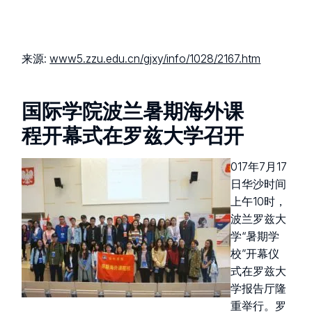
来源:
www5.zzu.edu.cn/gjxy/info/1028/2167.htm
国际学院波兰暑期海外课
程开幕式在罗兹大学召开
017年7月17
日华沙时间
上午10时，
波兰罗兹大
学“暑期学
校”开幕仪
式在罗兹大
学报告厅隆
重举行。罗