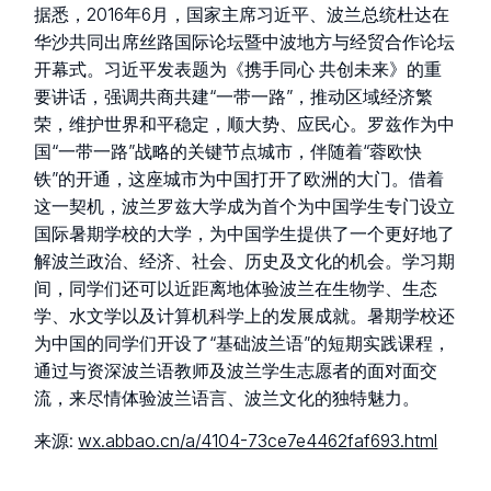
据悉，2016年6月，国家主席习近平、波兰总统杜达在
华沙共同出席丝路国际论坛暨中波地方与经贸合作论坛
开幕式。习近平发表题为《携手同心 共创未来》的重
要讲话，强调共商共建“一带一路”，推动区域经济繁
荣，维护世界和平稳定，顺大势、应民心。罗兹作为中
国“一带一路”战略的关键节点城市，伴随着“蓉欧快
铁”的开通，这座城市为中国打开了欧洲的大门。借着
这一契机，波兰罗兹大学成为首个为中国学生专门设立
国际暑期学校的大学，为中国学生提供了一个更好地了
解波兰政治、经济、社会、历史及文化的机会。学习期
间，同学们还可以近距离地体验波兰在生物学、生态
学、水文学以及计算机科学上的发展成就。暑期学校还
为中国的同学们开设了“基础波兰语”的短期实践课程，
通过与资深波兰语教师及波兰学生志愿者的面对面交
流，来尽情体验波兰语言、波兰文化的独特魅力。
来源:
wx.abbao.cn/a/4104-73ce7e4462faf693.html