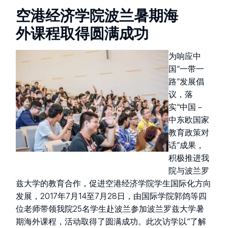
空港经济学院波兰暑期海
外课程取得圆满成功
为响应中
国“一带一
路”发展倡
议，落
实“中国－
中东欧国家
教育政策对
话”成果，
积极推进我
院与波兰罗
兹大学的教育合作，促进空港经济学院学生国际化方向
发展，2017年7月14至7月28日，由国际学院郭鸽等四
位老师带领我院25名学生赴波兰参加波兰罗兹大学暑
期海外课程，活动取得了圆满成功。此次访学以“了解