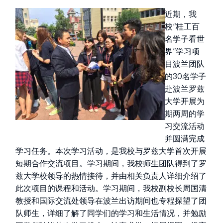
近期，我
校“桂工百
名学子看世
界”学习项
目波兰团队
的30名学子
赴波兰罗兹
大学开展为
期两周的学
习交流活动
并圆满完成
学习任务。本次学习活动，是我校与罗兹大学首次开展
短期合作交流项目。学习期间，我校师生团队得到了罗
兹大学校领导的热情接待，并由相关负责人详细介绍了
此次项目的课程和活动。学习期间，我校副校长周国清
教授和国际交流处领导在波兰出访期间也专程探望了团
队师生，详细了解了同学们的学习和生活情况，并勉励