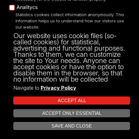
Faculty of Philology
Analitycs
Statistics cookies collect information anonymously. This
Shortcuts
information helps us to understand how our visitors use
our website.
UniLodz mail
Our website uses cookie files (so-
USOSWeb
called cookies) for statistical,
Employee Portal
advertising and functional purposes.
Moodle e-learning platform
Thanks to them, we can customize
the site to Your needs. Anyone can
UniLodz Experts
accept cookies or have the option to
Privacy policy
disable them in the browser, so that
Accessibilty
no information will be collected
Navigate to
Privacy Policy
ACCEPT ALL
Street: Franciszkańska 1/5 (205)
91-431, Łódź
ACCEPT ONLY ESSENTIAL
OPEN COOKIE SETTINGS
Phone number: 42 665 54 82
SAVE AND CLOSE
OSA@uni.lodz.pl